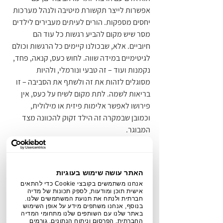
אפשרות לייצר תקשורת מיטיבה ולנהל מערכות 
יחסים מספקות. הורים לעיתים מעבירים לילדים 
מסר שיש מקום להביע רגשות כל עוד הם 
חיוביים. אלא, שבכולנו קיימים כל הרגשות וכולם 
לגיטימיים במידה שווה. לחוש כעס, קנאה, פחד, 
נקמנות ועוד – זה טבעי ונורמלי, ולהיות 
מסוגלים לזהות את זה ולשתף את הסביבה – זו 
בריאות לשמה. לתת מקום לשיח על כעס, אין 
פירושו לאפשר אלימות פיזית או מילולית, 
וכמובן שבמקרה זה הילד זקוק להכוונה מצד 
המבוגר.
חשוב לזכור שילד או ילדה שיודעים להביע את 
רגשותיהם וניתנת להם האפשרות לכך והמרחב, 
האתר עושה שימוש בעוגיות
מבלי שזה יאיים על הוריהם- מרגישים פחות 
אנחנו משתמשים בקובצי Cookie כדי להתאים
לבד, מעוררים יותר אמפתיה והתחשבות מצד 
אישית תוכן ומודעות, לספק תכונות של מדיה
חברתית ולנתח את תנועת המשתמשים שלנו.
הסביבה ומאפשרים דיאלוג ערכי על דברים 
בנוסף, אנחנו משתפים מידע על אופן השימוש
חשובים בחיים במקרה שמתעוררים צרכים 
באתר שלנו עם השותפים שלנו מתחומי המדיה
החברתית, הפרסום וניתוח הנתונים. גורמים