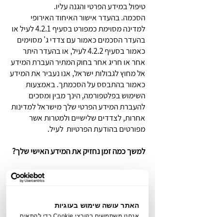
טיפול במידע הפרטי והגנה עליו.
הסכמה. בהעדר אישור האיחוד האירופי
למדינה מסוימת כמפורט בסעיף 4.2.1 לעיל או
בהעדר הסכמים כאמור עם צדדי ג' מסוימים
כאמור בסעיף 4.2.2 לעיל, או בהעדר היתר
אחר או חריג אחר בחוק המתיר העברת המידע
אל מחוץ לגבולות ישראל, אנו נעביר את המידע
כאמור בהתבסס על הסכמתך. באמצעות
השימוש בפלטפורמה, הינך מבין ומסכים
להעברת המידע הפרטי שלך מישראל למדינות
אחרות, לצדדים שלישיים ולמטרות אשר
מפורטים בהודעת הפרטיות לעיל.
למשך כמה זמן נחזיק את המידע האישי שלך?
אנחנו שומרים את המידע הפרטי של
המשתמש בכפוף למשך שמירת הזמן
המקסימלית הקבועה במדיניות שמירת וביעור
האתר עושה שימוש בעוגיות
המידע שלנו כפי שתהא בתוקפה מעת לעת,
אנחנו משתמשים בקובצי Cookie כדי להתאים