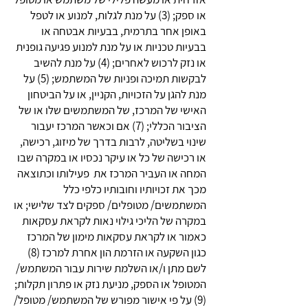
או ספק; (3) על מנת לגלות, למנוע או לטפל
באופן אחר בתרמית, בבעיות אבטחה או
בבעיות טכניות או על מנת למנוע פגיעה גופנית
או נזק לרכוש לאחרים; (4) על מנת להשיב
לבקשות תמיכה ופניות של המשתמש; (5) על
מנת להגן על הזכויות, הקניין, או על הביטחון
האישי של המרכז, של המשתמשים שלו או של
הציבור הכללי; (7) אם וכאשר המרכז יעבור
שינוי בשליטה, לרבות בדרך של מיזוג, רכישה,
או רכישה של כל או עיקר נכסיו או במקרה שבו
המחה או העביר המרכז את פעילותו וכתוצאה
מכך את זכויותיו וחובותיו כלפי כלל
המשתמשים/ מטופלים/ ספקים לצד שלישי; או
במקרה של הליכי גילוי נאות לקראת עסקאות
כאמור או לקראת עסקאות מימון של המרכז
כגון השקעה או הזרמת הון אחרת למרכז (8)
לשם מתן ו/או השלמת שירות עבור המשתמש/
המטופל או הספק, מניעת נזק או פתרון תקלות;
(9) על פי אישור מפורש של המשתמש/ מטופל/